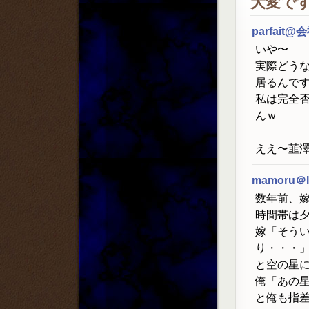
大変で
parfait@
いや〜
実際どう
居るんで
私は完全
んｗ
ええ〜韮澤
mamoru＠
数年前、
時間帯は
嫁「そうい
り・・・
と空の星
俺「あの
と俺も指