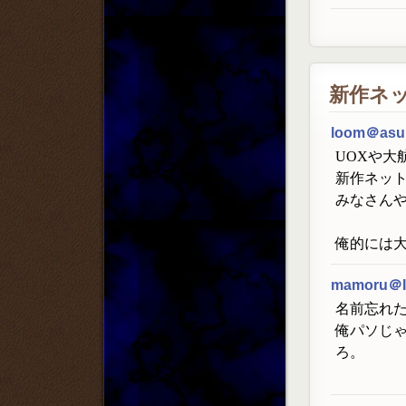
新作ネ
loom＠asu
UOXや大航
新作ネッ
みなさん
俺的には大
mamoru＠
名前忘れた
俺パソじ
ろ。