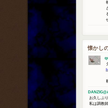
懐かし
q
h
DANZIG@
お久しぶ
私は調教