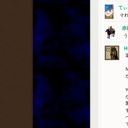
てぃ
そ
赤
う
H