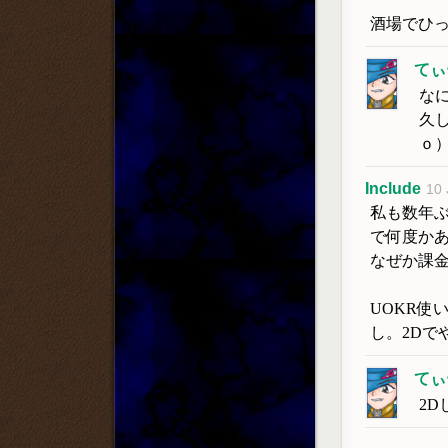
酒場でひ
てぃ
な
久
ｏ
Include
10 
私も数年
で何度か
なぜか課
UOKR使
し。2Dで
てぃ
2