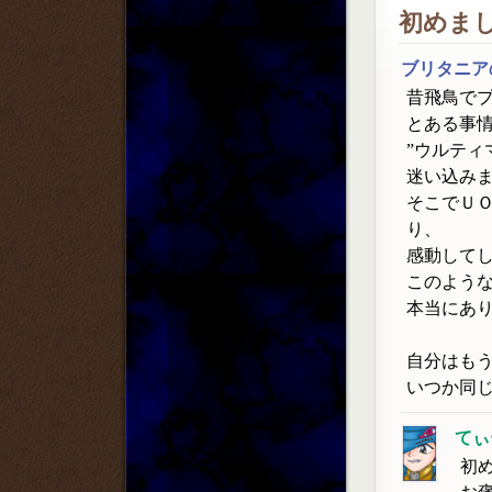
初めま
ブリタニア
昔飛鳥で
とある事
”ウルティ
迷い込み
そこでＵ
り、
感動して
このよう
本当にあ
自分はも
いつか同
てぃ
初め