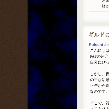
お
縁
ギルド
Potechi
3 A
こんにち
PAFの紹
自分にぴ
しかし、夜
の主な活
正午から
なのです
そこで、
ってあり