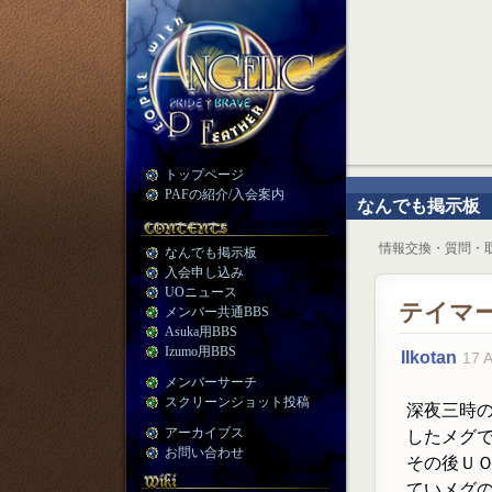
トップページ
PAFの紹介/入会案内
なんでも掲示板
情報交換・質問・
なんでも掲示板
入会申し込み
UOニュース
テイマ
メンバー共通BBS
Asuka用BBS
Izumo用BBS
IIkotan
17 
メンバーサーチ
スクリーンショット投稿
深夜三時
アーカイブス
したメグ
お問い合わせ
その後Ｕ
ていメグ