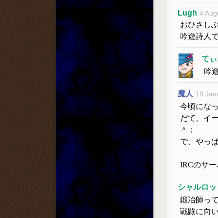
Lugh
4 Aug
おひさし
吟遊詩人
てぃ
吟
魔人
19 Jan
今頃にな
だて、イ
＾；
で、やっ
IRCのサ
シャルロッ
鍛冶師っ
戦闘に向い