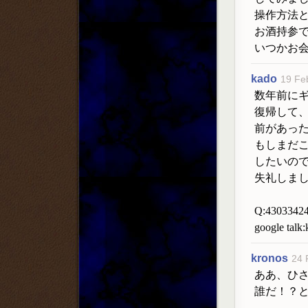
操作方法
お酒持参
いつかお
kado
19 Fe
数年前にギ
復帰して、
前があっ
もしまだ
したいの
失礼しま
Q:4303342
google tal
kronos
24 
ああ、ひ
誰だ！？