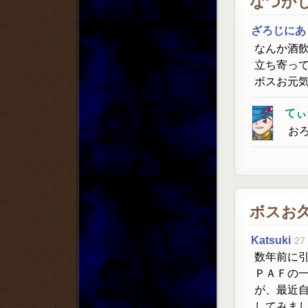
なつかし
ざろじにあ
なんか酒
立ち寄っ
ボスお元
てぃ
お
ボスお
Katsuki
27
数年前に引退
ＰＡＦの
が、最近
してみま