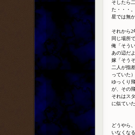
そしたら
た・・・
星では無
それから
同じ場所
俺「そうい
あの辺だ
嫁「そう
二人が指
っていた
ゆっくり
が、その
それはス
に似てい
どうやら
いなくな