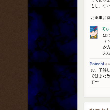
もし、な
お返事お
てぃ
は
（
夕
夫
Potechi
4 A
お、了解
ではまた
す〜