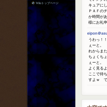
Wikiトップページ
キュアに
ＰＡＦの
か時間が
様にお礼申
eipon＠as
うわっ！
ぇーと。
れからま
ちょくち
ぇーと。
よく見る
ここで待
すよｗ 