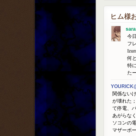
ヒム様
sar
今
フ
Iz
何
特
た
YOURICK
関係ない
が壊れた
て停電、
あがらな
ソコンの
マザーボ