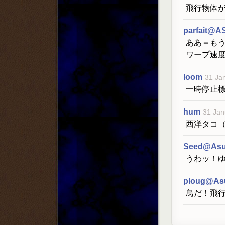
飛行物体
parfait@A
ああ＝も
ワープ速度
loom
31 Ja
一時停止標識
hum
31 Jan
西洋タコ
Seed@As
うわッ！
ploug@As
鳥だ！飛