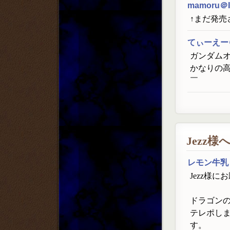
mamoru＠
↑まだ発売
てぃーえー
ガンダム
かなりの
￣
Jezz様
レモン牛乳
Jezz様
ドラゴン
テレポし
す。