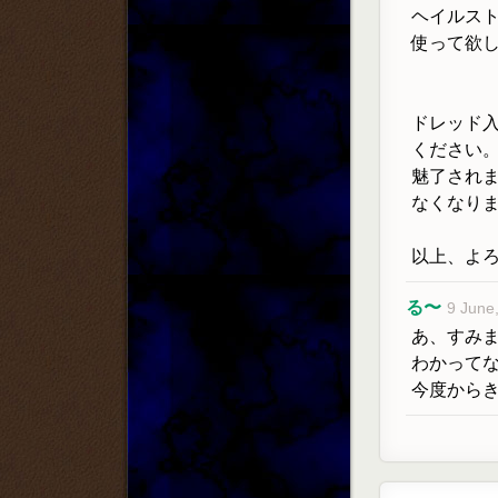
ヘイルス
使って欲
ドレッド
ください
魅了され
なくなり
以上、よ
る〜
9 June
あ、すみ
わかって
今度から