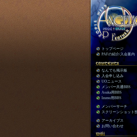
トップページ
PAFの紹介/入会案内
なんでも掲示板
入会申し込み
UOニュース
メンバー共通BBS
Asuka用BBS
Izumo用BBS
メンバーサーチ
スクリーンショット
アーカイブス
お問い合わせ