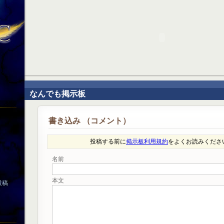
なんでも掲示板
書き込み （コメント）
投稿する前に
掲示板利用規約
をよくお読みくださ
名前
本文
投稿